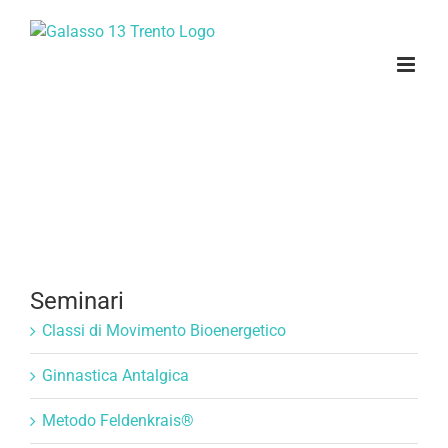
Salta
al
contenuto
Seminari
Classi di Movimento Bioenergetico
Ginnastica Antalgica
Metodo Feldenkrais®