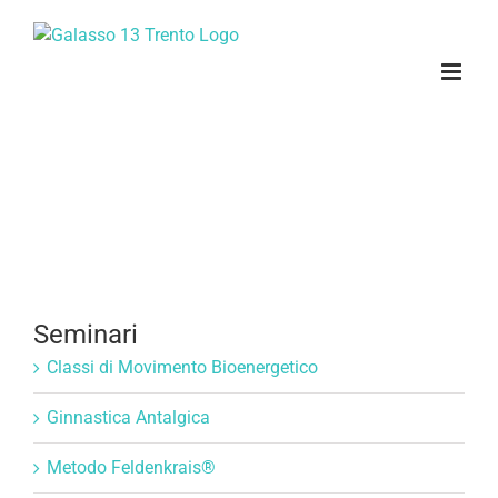
Salta
al
contenuto
Seminari
Classi di Movimento Bioenergetico
Ginnastica Antalgica
Metodo Feldenkrais®