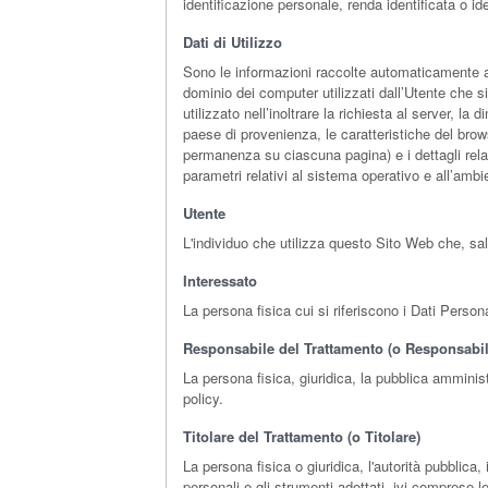
identificazione personale, renda identificata o id
Dati di Utilizzo
Sono le informazioni raccolte automaticamente att
dominio dei computer utilizzati dall’Utente che si
utilizzato nell’inoltrare la richiesta al server, la
paese di provenienza, le caratteristiche del brows
permanenza su ciascuna pagina) e i dettagli relati
parametri relativi al sistema operativo e all’ambi
Utente
L'individuo che utilizza questo Sito Web che, sa
Interessato
La persona fisica cui si riferiscono i Dati Persona
Responsabile del Trattamento (o Responsabil
La persona fisica, giuridica, la pubblica amminis
policy.
Titolare del Trattamento (o Titolare)
La persona fisica o giuridica, l'autorità pubblica,
personali e gli strumenti adottati, ivi comprese 