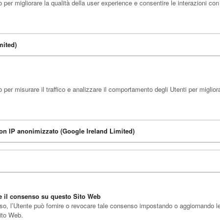
er migliorare la qualità della user experience e consentire le interazioni con
mited)
er misurare il traffico e analizzare il comportamento degli Utenti per migliora
con IP anonimizzato (Google Ireland Limited)
re il consenso su questo Sito Web
so, l’Utente può fornire o revocare tale consenso impostando o aggiornando le p
Sito Web.