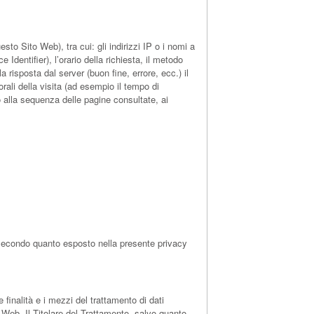
to Sito Web), tra cui: gli indirizzi IP o i nomi a
dentifier), l’orario della richiesta, il metodo
la risposta dal server (buon fine, errore, ecc.) il
rali della visita (ad esempio il tempo di
to alla sequenza delle pagine consultate, ai
e, secondo quanto esposto nella presente privacy
 finalità e i mezzi del trattamento di dati
o Web. Il Titolare del Trattamento, salvo quanto