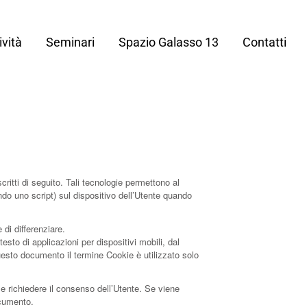
ività
Seminari
Spazio Galasso 13
Contatti
itti di seguito. Tali tecnologie permettono al
endo uno script) sul dispositivo dell’Utente quando
di differenziare.
to di applicazioni per dispositivi mobili, dal
uesto documento il termine Cookie è utilizzato solo
le richiedere il consenso dell’Utente. Se viene
ocumento.