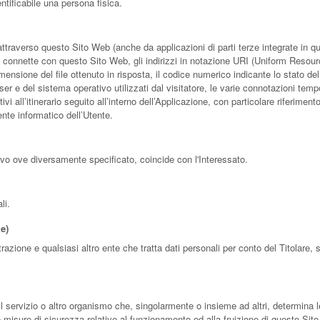
entificabile una persona fisica.
raverso questo Sito Web (anche da applicazioni di parti terze integrate in ques
 connette con questo Sito Web, gli indirizzi in notazione URI (Uniform Resource I
 dimensione del file ottenuto in risposta, il codice numerico indicante lo stato del
er e del sistema operativo utilizzati dal visitatore, le varie connotazioni tempo
vi all’itinerario seguito all’interno dell’Applicazione, con particolare riferimen
ente informatico dell’Utente.
lvo ove diversamente specificato, coincide con l'Interessato.
li.
e)
trazione e qualsiasi altro ente che tratta dati personali per conto del Titolar
 il servizio o altro organismo che, singolarmente o insieme ad altri, determina le
le misure di sicurezza relative al funzionamento ed alla fruizione di questo Sit