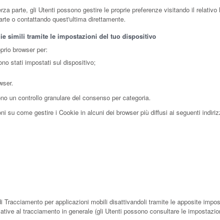
a parte, gli Utenti possono gestire le proprie preferenze visitando il relativo li
parte o contattando quest'ultima direttamente.
e simili tramite le impostazioni del tuo dispositivo
oprio browser per:
ono stati impostati sul dispositivo;
wser.
no un controllo granulare del consenso per categoria.
i su come gestire i Cookie in alcuni dei browser più diffusi ai seguenti indiriz
i Tracciamento per applicazioni mobili disattivandoli tramite le apposite impost
elative al tracciamento in generale (gli Utenti possono consultare le impostazion