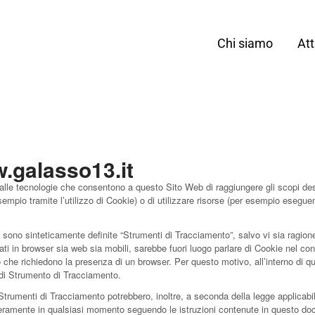
Chi siamo
Att
.galasso13.it
le tecnologie che consentono a questo Sito Web di raggiungere gli scopi descr
esempio tramite l’utilizzo di Cookie) o di utilizzare risorse (per esempio esegu
sono sinteticamente definite “Strumenti di Tracciamento”, salvo vi sia ragione 
in browser sia web sia mobili, sarebbe fuori luogo parlare di Cookie nel contes
che richiedono la presenza di un browser. Per questo motivo, all’interno di q
o di Strumento di Tracciamento.
 Strumenti di Tracciamento potrebbero, inoltre, a seconda della legge applicabi
beramente in qualsiasi momento seguendo le istruzioni contenute in questo d