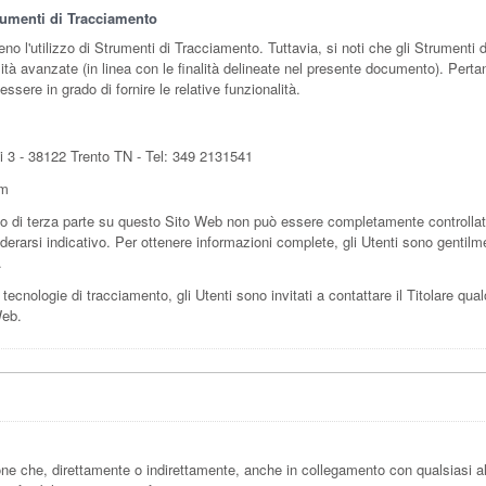
trumenti di Tracciamento
meno l'utilizzo di Strumenti di Tracciamento. Tuttavia, si noti che gli Strumen
lità avanzate (in linea con le finalità delineate nel presente documento). Pertant
ssere in grado di fornire le relative funzionalità.
ni 3 - 38122 Trento TN - Tel: 349 2131541
om
 di terza parte su questo Sito Web non può essere completamente controllato d
erarsi indicativo. Per ottenere informazioni complete, gli Utenti sono gentilmen
.
tecnologie di tracciamento, gli Utenti sono invitati a contattare il Titolare qual
Web.
ne che, direttamente o indirettamente, anche in collegamento con qualsiasi a